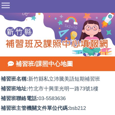
首頁
公告
常見問答
相關法規
表單下載
地圖查詢
補習班/課照中心地圖
相關網站
網站管理
補習班名稱:
新竹縣私立沛騰美語短期補習班
填報登入
補習班地址:
竹北市十興里光明一路73號1樓
補習班聯絡電話:
03-5583636
補習班主管機關文件單位代碼:
bsb212