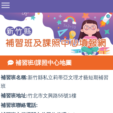
首頁
公告
常見問答
相關法規
表單下載
地圖查詢
補習班/課照中心地圖
相關網站
網站管理
補習班名稱:
新竹縣私立莉蒂亞文理才藝短期補習
班
填報登入
補習班地址:
竹北市文興路55號1樓
補習班聯絡電話: