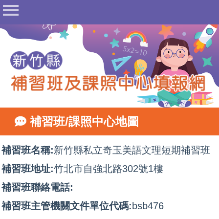
首頁
公告
常見問答
相關法規
表單下載
地圖查詢
補習班/課照中心地圖
相關網站
網站管理
補習班名稱:
新竹縣私立奇玉美語文理短期補習班
填報登入
補習班地址:
竹北市自強北路302號1樓
補習班聯絡電話:
補習班主管機關文件單位代碼:
bsb476