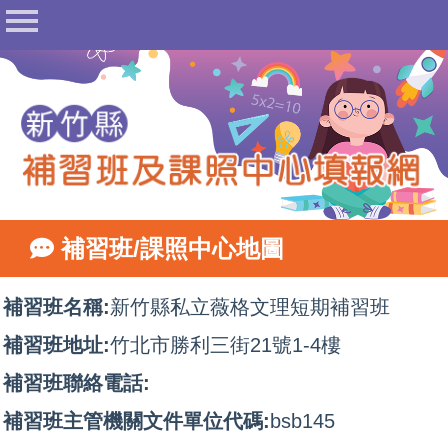
首頁
公告
常見問答
相關法規
表單下載
地圖查詢
補習班/課照中心地圖
相關網站
網站管理
補習班名稱:
新竹縣私立薇格文理短期補習班
填報登入
補習班地址:
竹北市勝利三街21號1-4樓
補習班聯絡電話:
補習班主管機關文件單位代碼:
bsb145