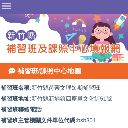
首頁
公告
常見問答
相關法規
表單下載
地圖查詢
補習班/課照中心地圖
相關網站
網站管理
補習班名稱:
新竹縣芮蒂文理短期補習班
填報登入
補習班地址:
新竹縣新埔鎮四座里文化街51號
補習班聯絡電話:
補習班主管機關文件單位代碼:
bsb301