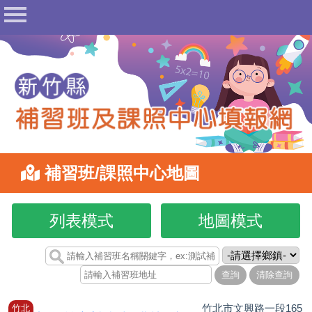
首頁
公告
常見問答
相關法規
表單下載
地圖查詢
補習班/課照中心地圖
相關網站
網站管理
填報登入
竹北市文興路一段165
竹北