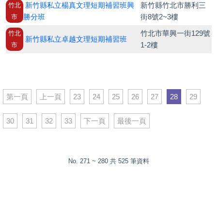
新竹縣私立楊真文理短期補習班興
新竹縣竹北市勝利三
竹北
勝分班
街8號2~3樓
市
竹北市華興一街129號
竹北
新竹縣私立卓越文理短期補習班
1-2樓
市
第一頁
上一頁
23
24
25
26
27
28
29
30
31
32
33
下一頁
最後一頁
No. 271 ~ 280 共 525 筆資料